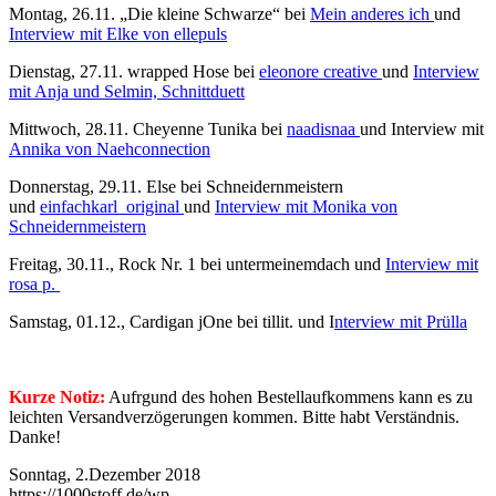
Montag, 26.11. „Die kleine Schwarze“ bei
Mein anderes ich
und
Interview mit Elke von ellepuls
Dienstag, 27.11. wrapped Hose bei
eleonore creative
und
Interview
mit Anja und Selmin, Schnittduett
Mittwoch, 28.11. Cheyenne Tunika bei
naadisnaa
und Interview mit
Annika von Naehconnection
Donnerstag, 29.11. Else bei Schneidernmeistern
und
einfachkarl_original
und
Interview mit Monika von
Schneidernmeistern
Freitag, 30.11., Rock Nr. 1 bei untermeinemdach und
Interview mit
rosa p.
Samstag, 01.12., Cardigan jOne bei tillit. und I
nterview mit Prülla
Kurze Notiz:
Aufrgund des hohen Bestellaufkommens kann es zu
leichten Versandverzögerungen kommen. Bitte habt Verständnis.
Danke!
Sonntag, 2.Dezember 2018
https://1000stoff.de/wp-