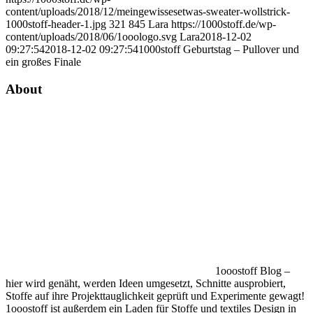
content/uploads/2018/12/meingewissesetwas-sweater-wollstrick-
1000stoff-header-1.jpg
321
845
Lara
https://1000stoff.de/wp-
content/uploads/2018/06/1ooologo.svg
Lara
2018-12-02
09:27:54
2018-12-02 09:27:54
1000stoff Geburtstag – Pullover und
ein großes Finale
About
1ooostoff Blog –
hier wird genäht, werden Ideen umgesetzt, Schnitte ausprobiert,
Stoffe auf ihre Projekttauglichkeit geprüft und Experimente gewagt!
1ooostoff ist außerdem ein Laden für Stoffe und textiles Design in