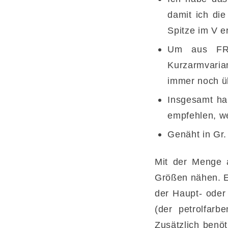
damit ich di
Spitze im V e
Um aus FRA
Kurzarmvarian
immer noch üb
Insgesamt ha
empfehlen, we
Genäht in Gr
Mit der Menge a
Größen nähen. Es
der Haupt- oder 
(der petrolfar
Zusätzlich benö