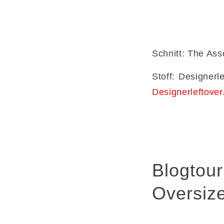
Schnitt: The As
Stoff: Designerl
Designerleftover
Blogtou
Oversize