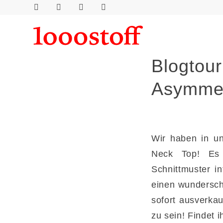
Blogtou
Asymmetr
Wir haben in un
Neck Top! Es i
Schnittmuster i
einen wunderschö
sofort ausverkau
zu sein! Findet i