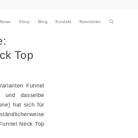
News
Shop
Blog
Kontakt
Newsletter
e:
eck Top
Varianten Funnel
in und dasselbe
ne) hat sich für
rständlicherweise
s Funnel Neck Top