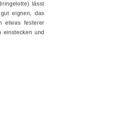
ringelotte) lässt
 gut eignen, das
in etwas festerer
k) einstecken und