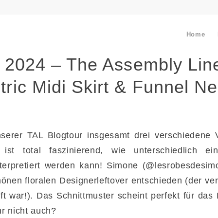
Home
r 2024 – The Assembly Lin
ic Midi Skirt & Funnel N
serer TAL Blogtour insgesamt drei verschiedene 
st total faszinierend, wie unterschiedlich e
nterpretiert werden kann! Simone (@lesrobesdesimo
nen floralen Designerleftover entschieden (der ve
ft war!). Das Schnittmuster scheint perfekt für da
hr nicht auch?