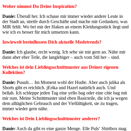
Woher nimmst Du Deine Inspiration?
Danie:
Überall her. Ich schaue mir immer wieder andere Leute in
der Stadt an, streife durch Geschäfte und mache mir Gedanken, was
MIR fehlt. Wo bei mir der Haken an einem Kleidungsstück liegt und
wie ich es besser für mich umsetzen kann.
Inwieweit beeinflussen Dich aktuelle Modetrends?
Danie:
Ich glaube, recht wenig. Ich sehe sie mir gern an. Nähe mir
dann aber eher Teile, die langlebiger – auch vom Stil her – sind.
Welches ist dein Lieblingsschnittmuster aus Deiner eigenen
Kollektion?
Danie:
Puuuh… Im Moment wohl der Hudie. Aber auch julika als
Shorts gibt es reichlich. jErika und Hazel natürlich auch. Und
bellah. Ich schleppe jeden Tag eine yello bag oder eine citie bag mit
mir rum. Meine Schnittmuster sind eben Basicteile, die ich ja wegen
dem alltäglichen Gebrauch und der Vielfältigkeit, sie zu tragen,
immer wieder gern nähe.
Welches ist Dein Lieblingsschnittmuster anderer?
Danie:
Auch da gibt es eine ganze Menge. Elle Puls‘ Shirtbox mag