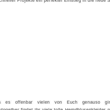
hneller Projekte ein perfekter Einstieg in die neue 
ss es offenbar vielen von Euch genauso g
together findet Ihr viele tolle Hemdblusenkleider 