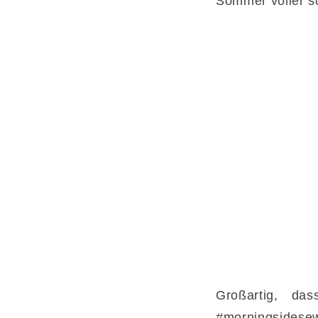
Sommer voller sc
Großartig, da
#morningsidesew