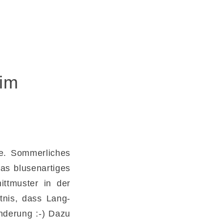
 im
e. Sommerliches
was blusenartiges
ittmuster in der
tnis, dass Lang-
nderung :-) Dazu