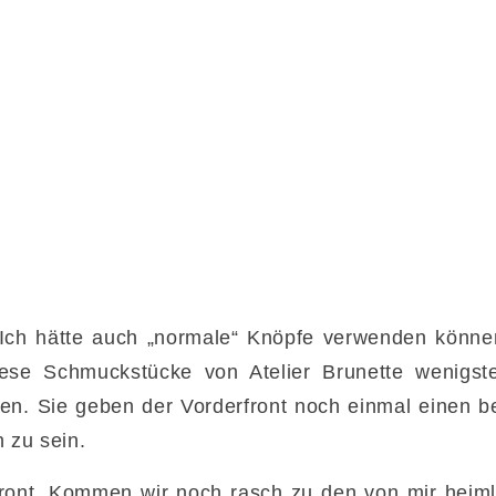
 Ich hätte auch „normale“ Knöpfe verwenden können
iese Schmuckstücke von Atelier Brunette wenigs
hen. Sie geben der Vorderfront noch einmal einen 
h zu sein.
ront. Kommen wir noch rasch zu den von mir hei