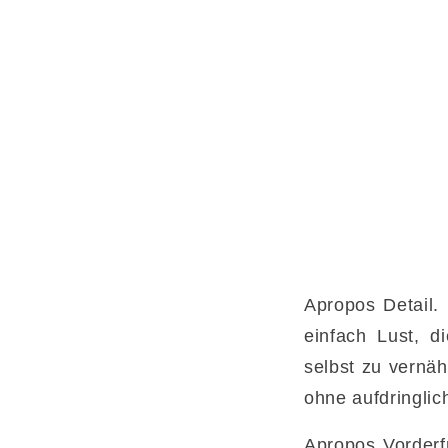
Apropos Detail.
einfach Lust, d
selbst zu vernä
ohne aufdringlic
Apropos Vorderf