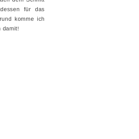
tdessen für das
Grund komme ich
h damit!