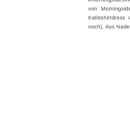
von Morningsid
Kalleshirtdres
noch). Aus Nadel