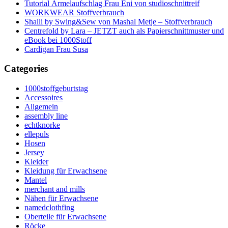
Tutorial Ärmelaufschlag Frau Eni von studioschnittreif
WORKWEAR Stoffverbrauch
Shalli by Swing&Sew von Mashal Metje – Stoffverbrauch
Centrefold by Lara – JETZT auch als Papierschnittmuster und
eBook bei 1000Stoff
Cardigan Frau Susa
Categories
1000stoffgeburtstag
Accessoires
Allgemein
assembly line
echtknorke
ellepuls
Hosen
Jersey
Kleider
Kleidung für Erwachsene
Mantel
merchant and mills
Nähen für Erwachsene
namedclothfing
Oberteile für Erwachsene
Röcke