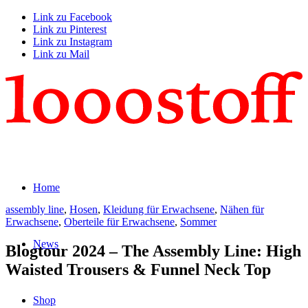
Link zu Facebook
Link zu Pinterest
Link zu Instagram
Link zu Mail
Home
assembly line
,
Hosen
,
Kleidung für Erwachsene
,
Nähen für
Erwachsene
,
Oberteile für Erwachsene
,
Sommer
News
Blogtour 2024 – The Assembly Line: High
Waisted Trousers & Funnel Neck Top
Shop