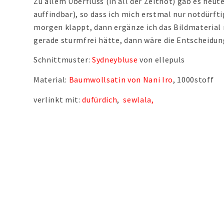
Zu allem Überfluss (in all der Zeitnot) gab es he
auffindbar), so dass ich mich erstmal nur notdürf
morgen klappt, dann ergänze ich das Bildmaterial 
gerade sturmfrei hätte, dann wäre die Entscheidung
Schnittmuster:
Sydneybluse
von ellepuls
Material:
Baumwollsatin von Nani Iro
, 1000stoff
verlinkt mit:
dufürdich
,
sewlala,