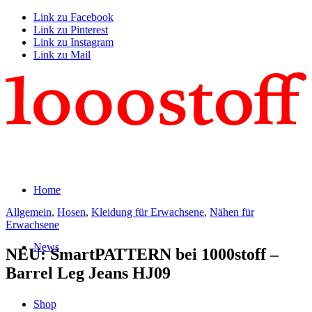
Link zu Facebook
Link zu Pinterest
Link zu Instagram
Link zu Mail
Home
Allgemein
,
Hosen
,
Kleidung für Erwachsene
,
Nähen für
Erwachsene
News
NEU: SmartPATTERN bei 1000stoff –
Barrel Leg Jeans HJ09
Shop