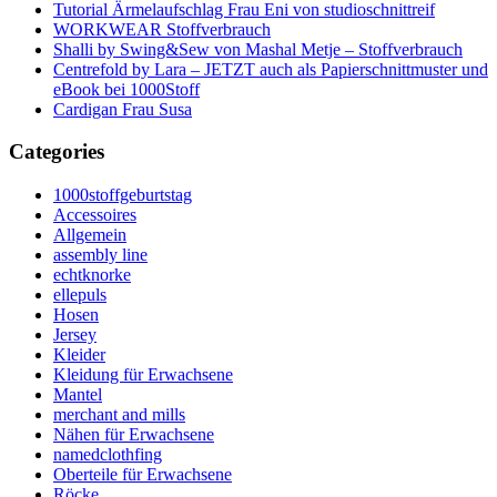
Tutorial Ärmelaufschlag Frau Eni von studioschnittreif
WORKWEAR Stoffverbrauch
Shalli by Swing&Sew von Mashal Metje – Stoffverbrauch
Centrefold by Lara – JETZT auch als Papierschnittmuster und
eBook bei 1000Stoff
Cardigan Frau Susa
Categories
1000stoffgeburtstag
Accessoires
Allgemein
assembly line
echtknorke
ellepuls
Hosen
Jersey
Kleider
Kleidung für Erwachsene
Mantel
merchant and mills
Nähen für Erwachsene
namedclothfing
Oberteile für Erwachsene
Röcke