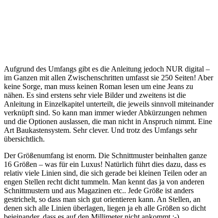
Aufgrund des Umfangs gibt es die Anleitung jedoch NUR digital –
im Ganzen mit allen Zwischenschritten umfasst sie 250 Seiten! Aber
keine Sorge, man muss keinen Roman lesen um eine Jeans zu
nähen. Es sind erstens sehr viele Bilder und zweitens ist die
Anleitung in Einzelkapitel unterteilt, die jeweils sinnvoll miteinander
verknüpft sind. So kann man immer wieder Abkürzungen nehmen
und die Optionen auslassen, die man nicht in Anspruch nimmt. Eine
Art Baukastensystem. Sehr clever. Und trotz des Umfangs sehr
übersichtlich.
Der Größenumfang ist enorm. Die Schnittmuster beinhalten ganze
16 Größen – was für ein Luxus! Natürlich führt dies dazu, dass es
relativ viele Linien sind, die sich gerade bei kleinen Teilen oder an
engen Stellen recht dicht tummeln. Man kennt das ja von anderen
Schnittmustern und aus Magazinen etc.. Jede Größe ist anders
gestrichelt, so dass man sich gut orientieren kann. An Stellen, an
denen sich alle Linien überlagen, liegen ja eh alle Größen so dicht
beieinander, dass es auf den Millimeter nicht ankommt ;-).