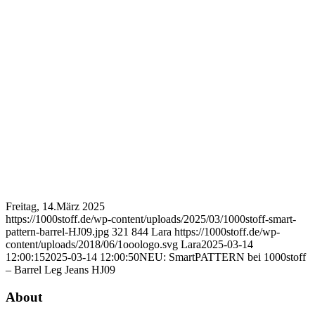
Freitag, 14.März 2025
https://1000stoff.de/wp-content/uploads/2025/03/1000stoff-smart-
pattern-barrel-HJ09.jpg
321
844
Lara
https://1000stoff.de/wp-
content/uploads/2018/06/1ooologo.svg
Lara
2025-03-14
12:00:15
2025-03-14 12:00:50
NEU: SmartPATTERN bei 1000stoff
– Barrel Leg Jeans HJ09
About