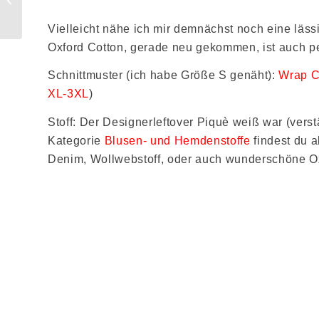
The Ellsworth und
The Quinn
Vielleicht nähe ich mir demnächst noch eine läs
Oxford Cotton, gerade neu gekommen, ist auch pe
Schnittmuster (ich habe Größe S genäht):
Wrap Co
XL-3XL
)
Stoff: Der Designerleftover Piquè weiß war (verst
Kategorie
Blusen- und Hemdenstoffe
findest du 
Denim, Wollwebstoff, oder auch wunderschöne Ox