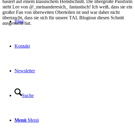
basiert auf einem klassischem Hemdschnitt. Die übergroße Passform
steht Lee von @_meinanderesich_ fantastisch! Ich weiß, dass sie ein
großer Fan von überweiten Oberteilen ist und war daher nicht
überrascht, dass sie sich für unsere TAL Blogtour diesen Schnitt
Blog
ausgesucht hat.
Kontakt
Newsletter
Suche
Menü
Menü