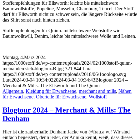
Stoffempfehlungen für Ellsworth: leichte bis mittelschwere
Baumwollstoffe, Popeline, Musselin, Chambray, Tencel. Der Stoff
darf für Ellsworth nicht zu schwer sein, die längere Rückseite würde
das Shirt sonst nach hinten ziehen.
Stoffempfehlungen für Quinn: mittelschwere Webstoffe wie
Baumwolltwill, Denim, leichte bis mittelschwere Wolle und Leinen.
Montag, 4.März 2024
https://1000stoff.de/wp-content/uploads/2024/02/1000stoff-quinn-
meinanderesich-blogtour-B.jpg
321
844
Lara
https://1000stoff.de/wp-content/uploads/2018/06/1ooologo.svg
Lara
2024-03-04 10:34:02
2024-03-04 10:34:43
Blogtour 2024 –
Merchant & Mills: The Ellsworth und The Quinn
Allgemein
,
Kleidung für Erwachsene
,
merchant and mills
,
Nähen
für Erwachsene
,
Oberteile für Erwachsene
,
Wollstoff
Blogtour 2024 – Merchant & Mills: The
Denham
Hier ist die zauberhafte Denham Jacke von @frau.a.w.! Wir sind
einfach begeistert, denn jeder, der Annika kennt, weiß, dass dieses