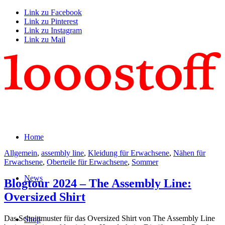
Link zu Facebook
Link zu Pinterest
Link zu Instagram
Link zu Mail
Home
Allgemein
,
assembly line
,
Kleidung für Erwachsene
,
Nähen für
Erwachsene
,
Oberteile für Erwachsene
,
Sommer
News
Blogtour 2024 – The Assembly Line:
Oversized Shirt
Das Schnittmuster für das Oversized Shirt von The Assembly Line
Shop