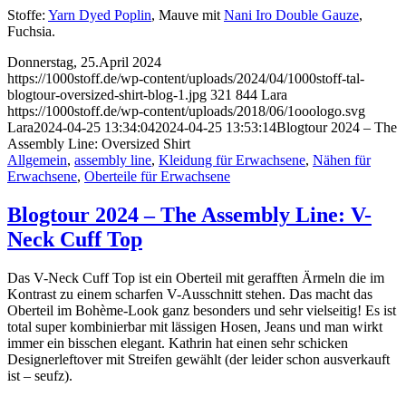
Stoffe:
Yarn Dyed Poplin
, Mauve mit
Nani Iro Double Gauze
,
Fuchsia.
Donnerstag, 25.April 2024
https://1000stoff.de/wp-content/uploads/2024/04/1000stoff-tal-
blogtour-oversized-shirt-blog-1.jpg
321
844
Lara
https://1000stoff.de/wp-content/uploads/2018/06/1ooologo.svg
Lara
2024-04-25 13:34:04
2024-04-25 13:53:14
Blogtour 2024 – The
Assembly Line: Oversized Shirt
Allgemein
,
assembly line
,
Kleidung für Erwachsene
,
Nähen für
Erwachsene
,
Oberteile für Erwachsene
Blogtour 2024 – The Assembly Line: V-
Neck Cuff Top
Das V-Neck Cuff Top ist ein Oberteil mit gerafften Ärmeln die im
Kontrast zu einem scharfen V-Ausschnitt stehen. Das macht das
Oberteil im Bohème-Look ganz besonders und sehr vielseitig! Es ist
total super kombinierbar mit lässigen Hosen, Jeans und man wirkt
immer ein bisschen elegant. Kathrin hat einen sehr schicken
Designerleftover mit Streifen gewählt (der leider schon ausverkauft
ist – seufz).