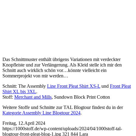
Das Schnittmuster enthält übrigens Variationen mit verdeckter
Knopfleiste und zur Verlängerung. Als Kleid stelle ich mir den
Schnitt auch wirklich schön vor…könnte vielleicht ein
Sommerprojekt von mir werden…
Schnitt: The Assembly
Line Front Pleat Shirt XS-L
und
Front Pleat
Shirt XL bis 3XL
.
Stoff:
Merchant and Mills
, Sundown Block Print Cotton
Weitere Stoffe und Schnitte zur TAL Blogtour findest du in der
Kategorie Assembly Line Blogtour 2024
.
Freitag, 12.April 2024
https://1000stoff.de/wp-content/uploads/2024/04/1000stoff-tal-
blogtour-front-pleat-blog-1.jpg
321
844
Lara