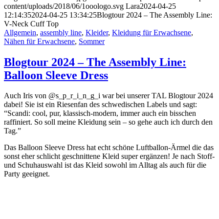
content/uploads/2018/06/1ooologo.svg
Lara
2024-04-25
12:14:35
2024-04-25 13:34:25
Blogtour 2024 – The Assembly Line:
V-Neck Cuff Top
Allgemein
,
assembly line
,
Kleider
,
Kleidung für Erwachsene
,
Nähen für Erwachsene
,
Sommer
Blogtour 2024 – The Assembly Line:
Balloon Sleeve Dress
Auch Iris von @s_p_r_i_n_g_i war bei unserer TAL Blogtour 2024
dabei! Sie ist ein Riesenfan des schwedischen Labels und sagt:
“Scandi: cool, pur, klassisch-modern, immer auch ein bisschen
raffiniert. So soll meine Kleidung sein – so gehe auch ich durch den
Tag.”
Das Balloon Sleeve Dress hat echt schöne Luftballon-Ärmel die das
sonst eher schlicht geschnittene Kleid super ergänzen! Je nach Stoff-
und Schuhauswahl ist das Kleid sowohl im Alltag als auch für die
Party geeignet.