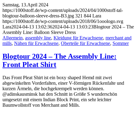
Samstag, 13.April 2024
https://1000stoff.de/wp-content/uploads/2024/04/1000stoff-tal-
blogtour-balloon-sleeve-dress-B3.jpg
321
844
Lara
https://1000stoff.de/wp-content/uploads/2018/06/1ooologo.svg
Lara
2024-04-13 13:02:36
2024-04-13 13:03:23
Blogtour 2024 – The
Assembly Line: Balloon Sleeve Dress
Allgemein
,
assembly line
,
Kleidung für Erwachsene
,
merchant and
mills
,
Nähen für Erwachsene
,
Oberteile für Erwachsene
,
Sommer
Blogtour 2024 – The Assembly Line:
Front Pleat Shirt
Das Front Pleat Shirt ist ein boxy shaped Hemd mit zwei
abgewinkelten Vorderfalten, einer V-förmigen Rückenfalte und
kurzen Ärmeln, die hochgekrempelt werden können.
@adinskausminsk hat den Schnitt in Größe S wunderschön
umgesetzt mit einem Indian Block Print, ein sehr leichter
Baumwollstoff von Merchant and Mills.