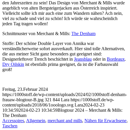
den Jahreszeiten zu sein! Das Design von Merchant & Mills wurde
angeblich von alten Bergsteigerjacken aus Österreich inspiriert.
Vielleicht sollte ich mir auch eine zum Wandern nähen? Ach nein,
viel zu schade und viel zu schön! Ich würde sie wahrscheinlich
jeden Tag tragen wollen!
Schnittmuster von Merchant & Mills:
The Denham
Stoffe: Der schöne Double Layer von Annika war
verständlicherweise sofort ausverkauft. Hier sind tolle Alternativen,
die aus meiner Sicht ganz besonders gut geeignet sind:
Designerleftover Trench beschichtet in
Jeansblau
oder in
Bordeaux
.
Dry Oilskin
ist ebenfalls prima geeignet, da ist die Farbauswahl
groß!
Freitag, 23.Februar 2024
https://1000stoff.de/wp-content/uploads/2024/02/1000stoff-denham-
frauaw-blogtour-B.jpg
321
844
Lara
https://1000stoff.de/wp-
content/uploads/2018/06/1ooologo.svg
Lara
2024-02-23
10:34:59
2024-02-23 10:34:59
Blogtour 2024 – Merchant & Mills:
The Denham
Accessoires
,
Allgemein
,
merchant and mills
,
Nähen für Erwachsene
,
Taschen